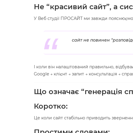
Не “красивий сайт”, а си
У Веб студії ПРОСАЙТ ми завжди пояснюємо 
сайт не повинен “розповід
І коли він налаштований правильно, відбуває
Google → клієнт → запит → консультація → спра
Що означає “генерація сп
Коротко:
Це коли сайт стабільно приводить зверненн
Простими словами: