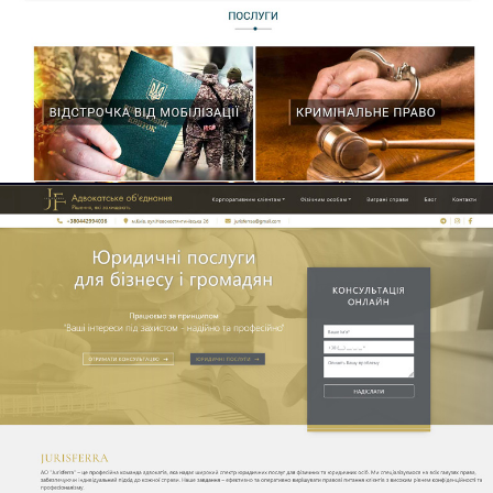
Блог
Дізнатись
більше / Ціна
Сайт:
Сайт
адвоката:
АО
«DINALEX»
Маркетинг
адвокатів.
Модуль Виграні
справи, Блог