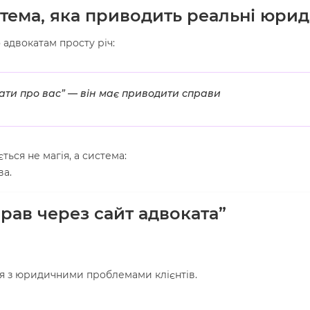
стема, яка приводить реальні юри
адвокатам просту річ:
ати про вас” — він має приводити справи
ться не магія, а система:
ва.
рав через сайт адвоката”
я з юридичними проблемами клієнтів.