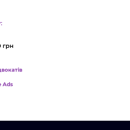
:
0 грн
двокатів
e Ads