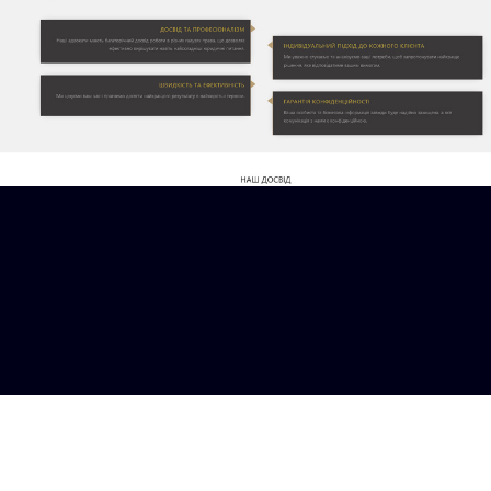
Дізнатись
більше / Ціна