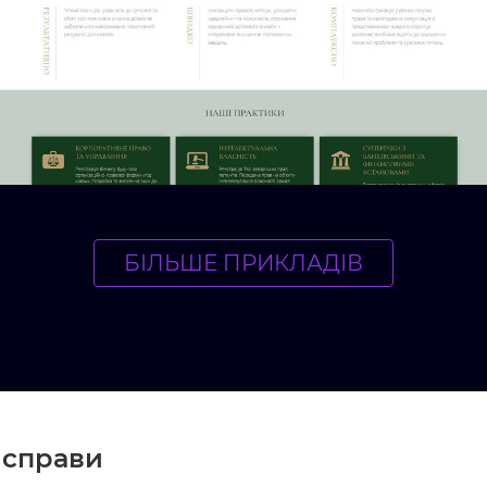
справи, Блог
Дізнатись більше
/ Ціна
БІЛЬШЕ ПРИКЛАДІВ
 справи