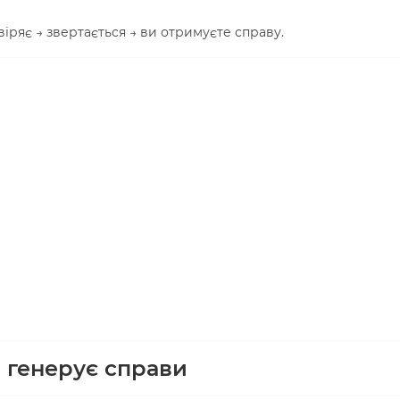
іряє → звертається → ви отримуєте справу.
о генерує справи