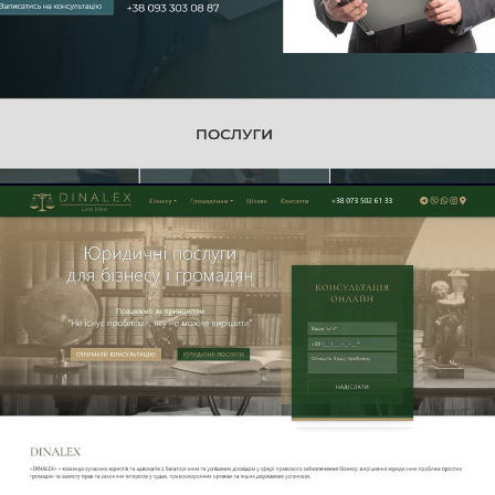
Блог
Дізнатись
більше /
Ціна
Сайт:
Сайт
адвоката:
Адвокатське
об'єднання
LEX FORTE
Київ
Маркетинг адвокатів.
Модуль Виграні