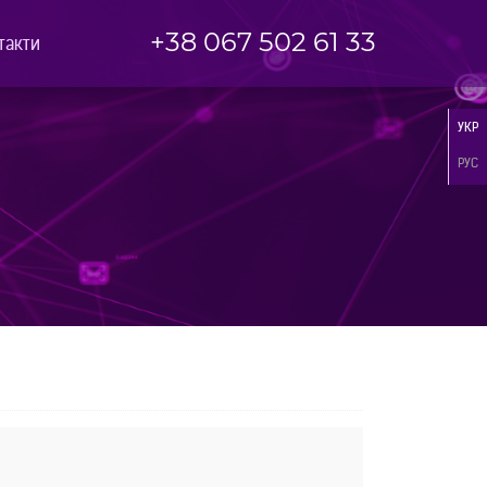
+38 067 502 61 33
такти
УКР
РУС