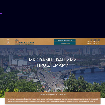
т
Сайт:
Сайт
адвоката:
Адвокат
Ярослав
Сікорський
Вінниця
Маркетинг
адвокатів. Модуль
Виграні справи,