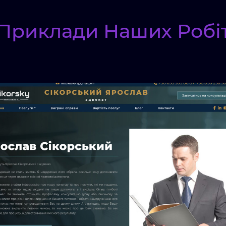
Приклади Наших Робі
Сайт:
Сайт
адвоката:
Крістіна
Осадча
Київ,
Бровари
Маркетинг
адвокатів.
Модуль
Виграні справи,