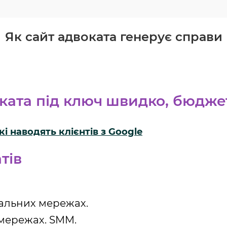
Як сайт адвоката генерує справи
ката під ключ
швидко, бюджет
кі наводять клієнтів з Google
тів
іальних мережах.
мережах. SMM.