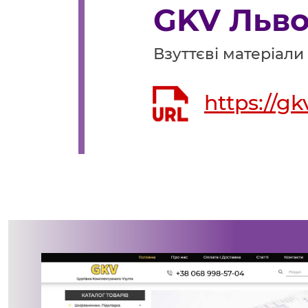
GKV Льв
Взуттєві матеріали
https://gk