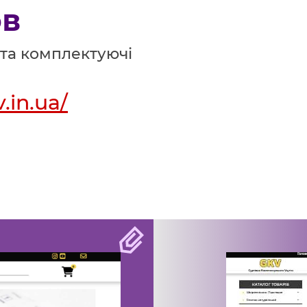
ов
 та комплектуючі
v.in.ua/